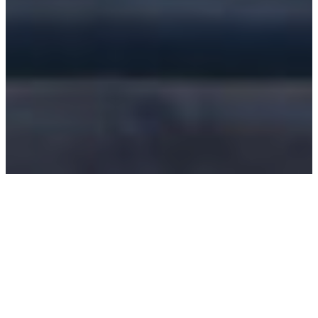
Neubauprojekte
Als Zeichenbüro begleiten wir Ihr
Projekt von Anfang an. Wir verbinden